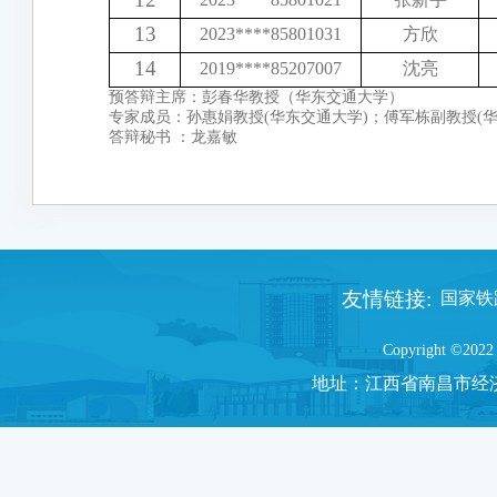
13
2023
****
85801031
方欣
14
2019
****
85207007
沈亮
预答辩主席：彭春华教授（华东交通大学）
专家成员：孙惠娟教授(华东交通大学)；傅军栋副教授(华
答辩秘书 ：龙嘉敏
友情链接:
国家铁路
Copyright ©2022 
地址：
江西省南昌市经济